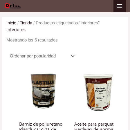
Ir
Ordenado
al
por
contenido
popularidad
Inicio
/
Tienda
/ Productos etiquetados “interiores”
interiores
Mostrando los 6 resultados
Barniz de poliuretano
Aceite para parquet
Plasitlux Q-501 de
Hardwax de Borma