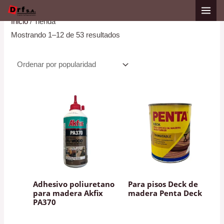
Ir
Ordenado
al
por
Inicio
/ Tienda
contenido
popularidad
Mostrando 1–12 de 53 resultados
Adhesivo poliuretano
Para pisos Deck de
para madera Akfix
madera Penta Deck
PA370