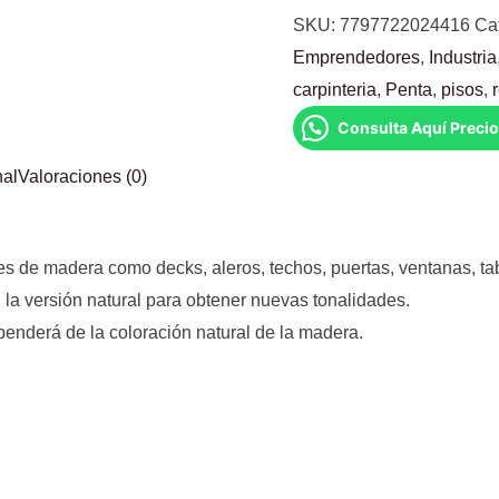
SKU:
7797722024416
Ca
Emprendedores
,
Industria
carpinteria
,
Penta
,
pisos
,
Consulta Aquí Preci
nal
Valoraciones (0)
les de madera como decks, aleros, techos, puertas, ventanas, tab
 la versión natural para obtener nuevas tonalidades.
penderá de la coloración natural de la madera.