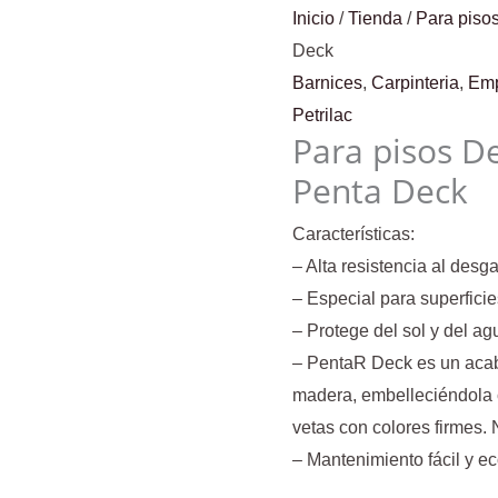
Inicio
/
Tienda
/
Para piso
Deck
Barnices
,
Carpinteria
,
Emp
Petrilac
Para pisos D
Penta Deck
Características:
– Alta resistencia al desga
– Especial para superfici
– Protege del sol y del ag
– PentaR Deck es un acab
madera, embelleciéndola c
vetas con colores firmes. 
– Mantenimiento fácil y e