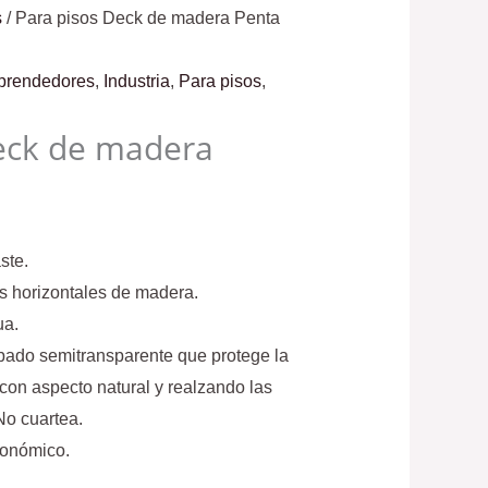
s
/ Para pisos Deck de madera Penta
rendedores
,
Industria
,
Para pisos
,
eck de madera
ste.
es horizontales de madera.
ua.
ado semitransparente que protege la
on aspecto natural y realzando las
No cuartea.
conómico.