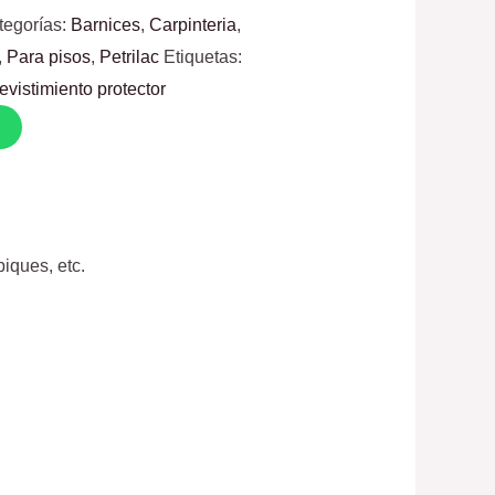
tegorías:
Barnices
,
Carpinteria
,
,
Para pisos
,
Petrilac
Etiquetas:
revistimiento protector
o
iques, etc.