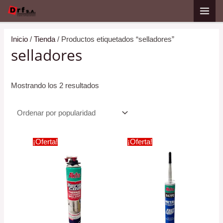
Ir
Ordenado
al
por
contenido
popularidad
Inicio
/
Tienda
/ Productos etiquetados “selladores”
selladores
Mostrando los 2 resultados
¡Oferta!
¡Oferta!