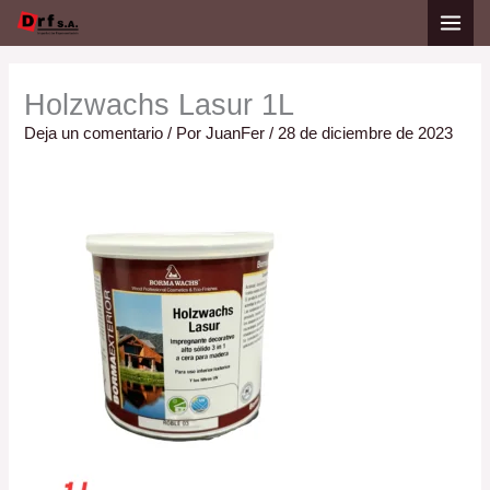
Ir
Nombre*
Correo
Web
al
electrónico*
contenido
Holzwachs Lasur 1L
Deja un comentario
/ Por
JuanFer
/
28 de diciembre de 2023