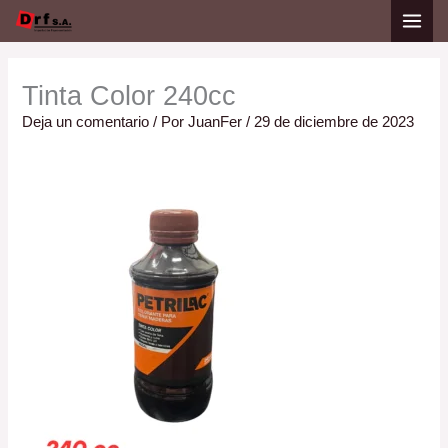
Ir
Nombre*
Correo
Web
al
electrónico*
contenido
Tinta Color 240cc
Deja un comentario
/ Por
JuanFer
/
29 de diciembre de 2023