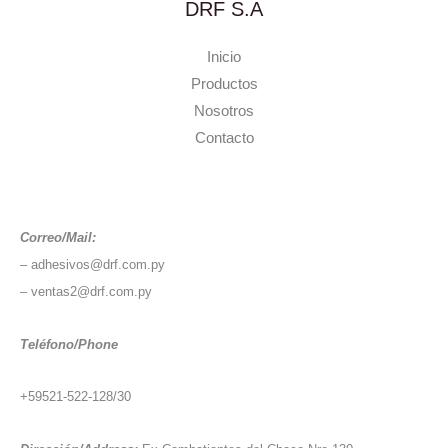
DRF S.A
Inicio
Productos
Nosotros
Contacto
Correo/Mail:
– adhesivos@drf.com.py
– ventas2@drf.com.py
Teléfono/Phone
+59521-522-128/30