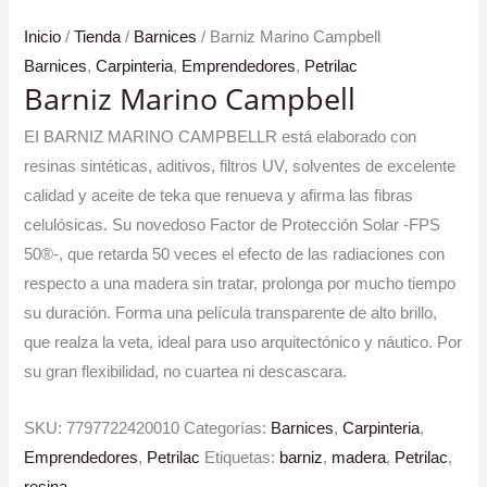
Inicio
/
Tienda
/
Barnices
/ Barniz Marino Campbell
Barnices
,
Carpinteria
,
Emprendedores
,
Petrilac
Barniz Marino Campbell
EI BARNIZ MARINO CAMPBELLR está elaborado con
resinas sintéticas, aditivos, filtros UV, solventes de excelente
calidad y aceite de teka que renueva y afirma las fibras
celulósicas. Su novedoso Factor de Protección Solar -FPS
50®-, que retarda 50 veces el efecto de las radiaciones con
respecto a una madera sin tratar, prolonga por mucho tiempo
su duración. Forma una película transparente de alto brillo,
que realza la veta, ideal para uso arquitectónico y náutico. Por
su gran flexibilidad, no cuartea ni descascara.
SKU:
7797722420010
Categorías:
Barnices
,
Carpinteria
,
Emprendedores
,
Petrilac
Etiquetas:
barniz
,
madera
,
Petrilac
,